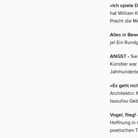
»Ich spiele 
hat William K
Pracht die M
Alles in Be
je! Ein Rund
ANGST
• Sie
Künstler war
Jahrhunderte
»Es geht nic
Architektin: 
Issoufou Geb
Vogel, flieg!
Hoffnung in 
poetischen T