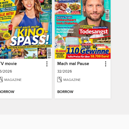
TV movie
Mach mal Pause
16/2026
32/2026
MAGAZINE
MAGAZINE
BORROW
BORROW