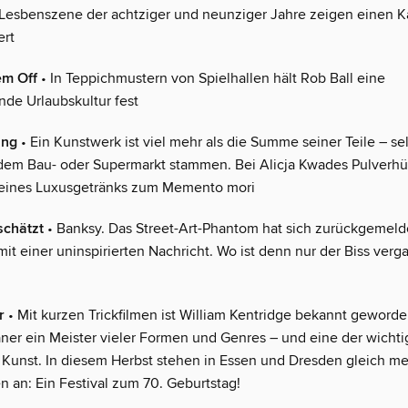
Lesbenszene der achtziger und neunziger Jahre zeigen einen Ka
ert
em Off
• In Teppichmustern von Spielhallen hält Rob Ball eine
de Urlaubskultur fest
ung
• Ein Kunstwerk ist viel mehr als die Summe seiner Teile – se
dem Bau- oder Supermarkt stammen. Bei Alicja Kwades Pulverhü
eines Luxusgetränks zum Memento mori
schätzt
• Banksy. Das Street-Art-Phantom hat sich zurückgemelde
mit einer uninspirierten Nachricht. Wo ist denn nur der Biss ver
r
• Mit kurzen Trickfilmen ist William Kentridge bekannt geworde
aner ein Meister vieler Formen und Genres – und eine der wichti
Kunst. In diesem Herbst stehen in Essen und Dresden gleich m
n an: Ein Festival zum 70. Geburtstag!