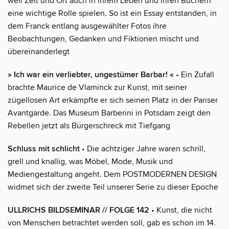
weil Zeit und Ort auch in ihrem Leben und ihren Büchern
eine wichtige Rolle spielen. So ist ein Essay entstanden, in
dem Franck entlang ausgewählter Fotos ihre
Beobachtungen, Gedanken und Fiktionen mischt und
übereinanderlegt
» Ich war ein verliebter, ungestümer Barbar! «
• Ein Zufall
brachte Maurice de Vlaminck zur Kunst, mit seiner
zügellosen Art erkämpfte er sich seinen Platz in der Pariser
Avantgarde. Das Museum Barberini in Potsdam zeigt den
Rebellen jetzt als Bürgerschreck mit Tiefgang
Schluss mit schlicht
• Die achtziger Jahre waren schrill,
grell und knallig, was Möbel, Mode, Musik und
Mediengestaltung angeht. Dem POSTMODERNEN DESIGN
widmet sich der zweite Teil unserer Serie zu dieser Epoche
ULLRICHS BILDSEMINAR // FOLGE 142
• Kunst, die nicht
von Menschen betrachtet werden soll, gab es schon im 14.