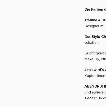
Die Farben 
Träume & D
Designer mus
Der Style-C
schaffen
Leichtigkeit
Make-up, Pfl
Jetzt wird’s
Kupfertönen
ABENDRUHE
und äußere B
TV-Star Broo