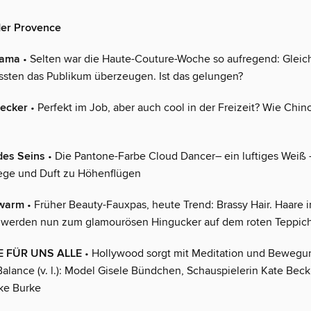
der Provence
rama
• Selten war die Haute-Couture-Woche so aufregend: Gleic
sten das Publikum überzeugen. Ist das gelungen?
hecker
• Perfekt im Job, aber auch cool in der Freizeit? Wie Chin
 des Seins
• Die Pantone-Farbe Cloud Dancer– ein luftiges Weiß –
ege und Duft zu Höhenflügen
 warm
• Früher Beauty-Fauxpas, heute Trend: Brassy Hair. Haare 
 werden nun zum glamourösen Hingucker auf dem roten Teppic
 FÜR UNS ALLE
• Hollywood sorgt mit Meditation und Bewegun
alance (v. l.): Model Gisele Bündchen, Schauspielerin Kate Beck
ke Burke