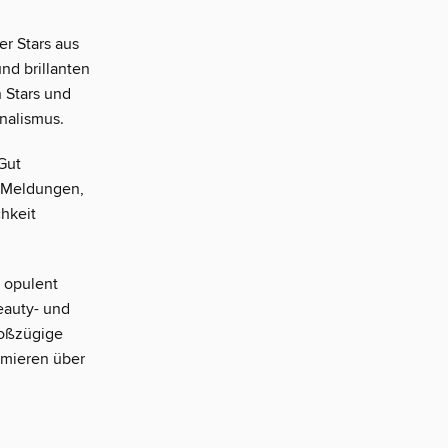
r Stars aus
und brillanten
 Stars und
nalismus.
Gut
n Meldungen,
hkeit
 opulent
eauty- und
roßzügige
ormieren über