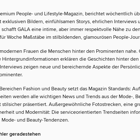
emium People- und Lifestyle-Magazin, berichtet wöchentlich übe
it exklusiven Bildern, einfühlsamen Storys, ehrlichen Interviews 
 schafft GALA eine intime, aber immer respektvolle Nähe zu den
für Woche Maßstäbe im stilbildenden, glamourösen People-Jour
 modernen Frauen die Menschen hinter den Prominenten nahe. 
e Hintergrundinformationen erklären die Geschichten hinter de
Interviews zeigen neue und bereichernde Aspekte der Persönlic
ominenter.
Bereichen Fashion und Beauty setzt das Magazin Standards: Auf
Seiten werden alle wichtigen News und Trends aus der Mode-, B
lt stilsicher präsentiert. Außergewöhnliche Fotostrecken, eine g
cherheit und Modernität: Die serviceorientierten Trendseiten inf
n Mode- und Beauty-Tendenzen.
ehler geradestehen