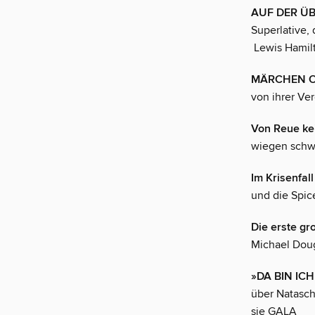
AUF DER Ü
Superlative,
Lewis Hamilt
MÄRCHEN O
von ihrer Ve
Von Reue ke
wiegen schwe
Im Krisenfall
und die Spic
Die erste gr
Michael Doug
»DA BIN IC
über Natasch
sie GALA