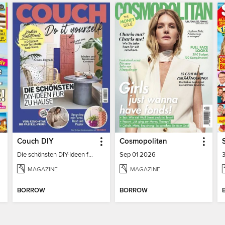
Couch DIY
Cosmopolitan
Die schönsten DIY-Ideen für zu Hause
Sep 01 2026
MAGAZINE
MAGAZINE
BORROW
BORROW