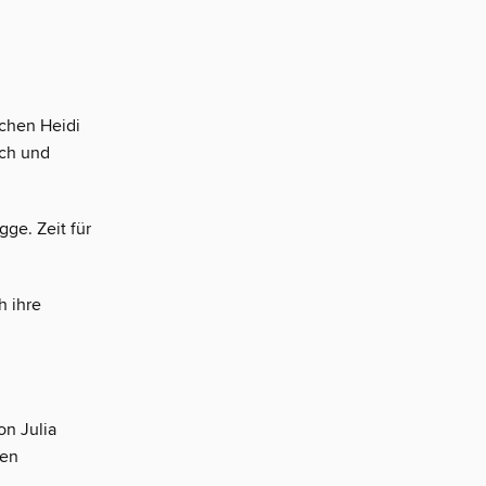
echen Heidi
sch und
ge. Zeit für
h ihre
on Julia
ten