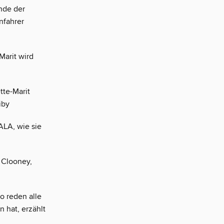
nde der
nfahrer
Marit wird
tte-Marit
iby
ALA, wie sie
 Clooney,
o reden alle
 hat, erzählt