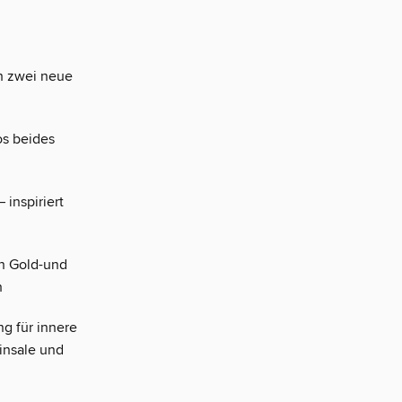
h zwei neue
os beides
 inspiriert
in Gold-und
h
g für innere
insale und