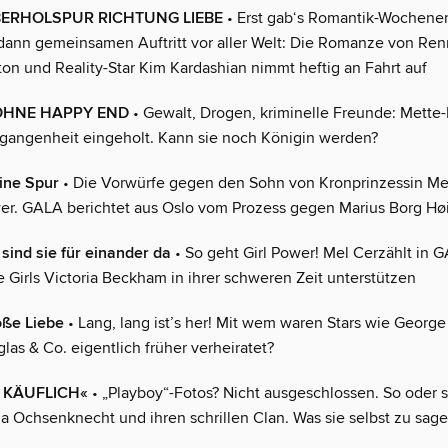
BERHOLSPUR RICHTUNG LIEBE
• Erst gab‘s Romantik-Wochene
 dann gemeinsamen Auftritt vor aller Welt: Die Romanze von Ren
on und Reality-Star Kim Kardashian nimmt heftig an Fahrt auf
HNE HAPPY END
• Gewalt, Drogen, kriminelle Freunde: Mette-
rgangenheit eingeholt. Kann sie noch Königin werden?
ine Spur
• Die Vorwürfe gegen den Sohn von Kronprinzessin Me
r. GALA berichtet aus Oslo vom Prozess gegen Marius Borg Hø
 sind sie für einander da
• So geht Girl Power! Mel Cerzählt in G
e Girls Victoria Beckham in ihrer schweren Zeit unterstützen
oße Liebe
• Lang, lang ist’s her! Mit wem waren Stars wie George
las & Co. eigentlich früher verheiratet?
H KÄUFLICH«
• „Playboy“-Fotos? Nicht ausgeschlossen. So oder s
a Ochsenknecht und ihren schrillen Clan. Was sie selbst zu sagen