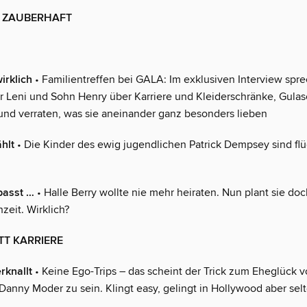
N ZAUBERHAFT
irklich
• Familientreffen bei GALA: Im exklusiven Interview spr
r Leni und Sohn Henry über Karriere und Kleiderschränke, Gula
– und verraten, was sie aneinander ganz besonders lieben
hlt
• Die Kinder des ewig jugendlichen Patrick Dempsey sind flüg
passt …
• Halle Berry wollte nie mehr heiraten. Nun plant sie doc
zeit. Wirklich?
TT KARRIERE
rknallt
• Keine Ego-Trips – das scheint der Trick zum Eheglück v
Danny Moder zu sein. Klingt easy, gelingt in Hollywood aber sel