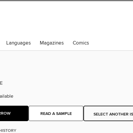
Languages
Magazines
Comics
E
ilable
RROW
READ A SAMPLE
SELECT ANOTHER I
HISTORY