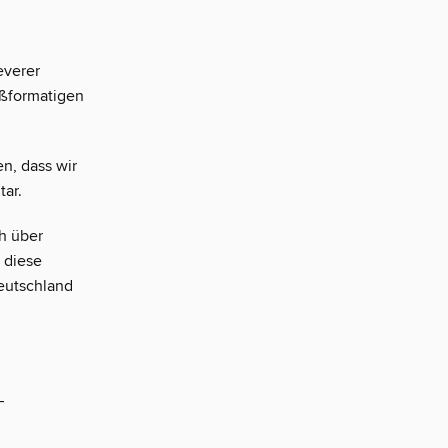
everer
oßformatigen
n, dass wir
ar.
h über
 diese
Deutschland
–