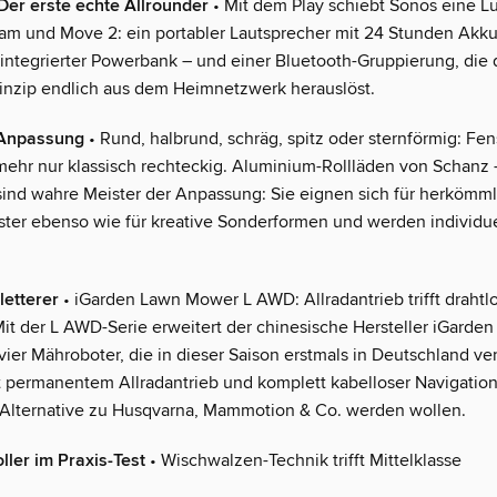
Der erste echte Allrounder
• Mit dem Play schiebt Sonos eine L
m und Move 2: ein portabler Lautsprecher mit 24 Stunden Akkul
 integrierter Powerbank – und einer Bluetooth-Gruppierung, die 
inzip endlich aus dem Heimnetzwerk herauslöst.
 Anpassung
• Rund, halbrund, schräg, spitz oder sternförmig: Fen
 mehr nur klassisch rechteckig. Aluminium-Rollläden von Schanz
ind wahre Meister der Anpassung: Sie eignen sich für herkömm
ter ebenso wie für kreative Sonderformen und werden individu
etterer
• iGarden Lawn Mower L AWD: Allradantrieb trifft drahtl
Mit der L AWD-Serie erweitert der chinesische Hersteller iGarden
vier Mähroboter, die in dieser Saison erstmals in Deutschland ve
t permanentem Allradantrieb und komplett kabelloser Navigation
 Alternative zu Husqvarna, Mammotion & Co. werden wollen.
ler im Praxis-Test
• Wischwalzen-Technik trifft Mittelklasse