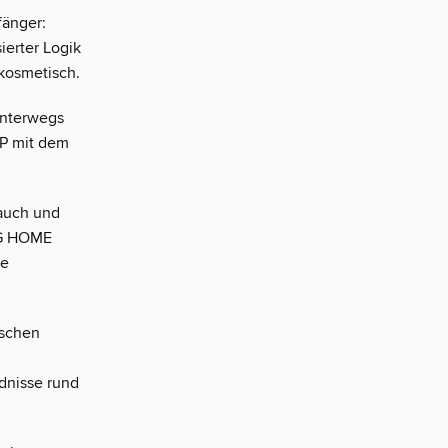
fänger:
ierter Logik
 kosmetisch.
nterwegs
IP mit dem
rauch und
NG HOME
ne
ischen
ndnisse rund