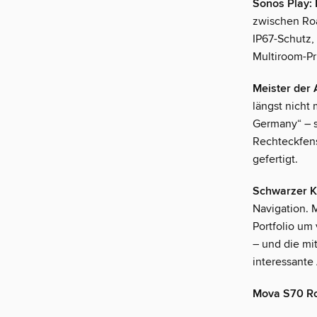
Sonos Play: 
zwischen Roa
IP67-Schutz,
Multiroom-Pr
Meister der
längst nicht
Germany“ – s
Rechteckfens
gefertigt.
Schwarzer Kl
Navigation. 
Portfolio um 
– und die mi
interessante
Mova S70 Rol