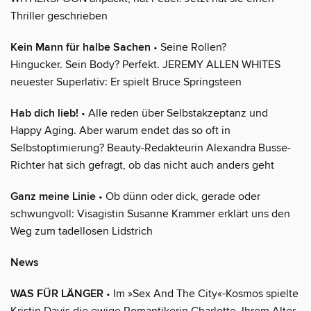
Thriller geschrieben
Kein Mann für halbe Sachen
• Seine Rollen?
Hingucker. Sein Body? Perfekt. JEREMY ALLEN WHITES
neuester Superlativ: Er spielt Bruce Springsteen
Hab dich lieb!
• Alle reden über Selbstakzeptanz und
Happy Aging. Aber warum endet das so oft in
Selbstoptimierung? Beauty-Redakteurin Alexandra Busse-
Richter hat sich gefragt, ob das nicht auch anders geht
Ganz meine Linie
• Ob dünn oder dick, gerade oder
schwungvoll: Visagistin Susanne Krammer erklärt uns den
Weg zum tadellosen Lidstrich
News
WAS FÜR LÄNGER
• Im »Sex And The City«-Kosmos spielte
Kristin Davis die ewige Romantikerin Charlotte. Ihrem Alter