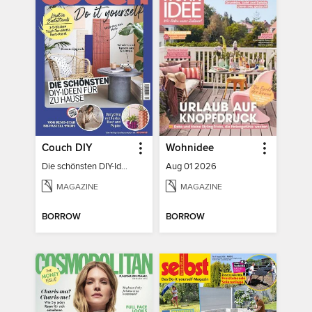
Couch DIY
Wohnidee
Die schönsten DIY-Ideen für zu Hause
Aug 01 2026
MAGAZINE
MAGAZINE
BORROW
BORROW