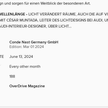
n und sorgen für einen Weitblick der besonderen Art.
 WELLENLÄNGE
• LICHT VERÄNDERT RÄUME, AUCH DIE AUF V
MIT CÉSAR MUNTADA, LEITER DES LICHTDESIGNS BEI AUDI, U
AUDI-INTERIEUR-DESIGNER, ÜBER LICHT...
Conde Nast Germany GmbH
Edition: Mar 01 2024
TE
June 13, 2024
Y
Every other month
188
OverDrive Magazine