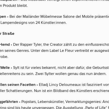
 Produkt bleibt.
pen
• Bei der Mailänder Möbelmesse Salone del Mobile präsenti
 Lampendesigns von 24 Künstler:innen.
r Straße
s Hemd
• Der Rapper Tyler, the Creator zählt zu den einflussreich
nen seines Genres. Unter dem Label Le Fleur vertreibt er ausgewä
robe.
 Welle
• Sylt ist für vieles bekannt, nicht aber dafür, die Geburtss
llenreitens zu sein. Zwei Sylter wollen genau das nun ändern.
llen seinen Facetten
• Elladj Lincy Deloumeaux ist fasziniert vo
ller Schattierungen. Nun ist ein Bildband des Künstlers erschien
ggefährten
• Popstars, Lebenskünstler, Vermarktungsgenies: An
ing sind bis heute unvergessen. Die Ausstellung „Party of Life“ f