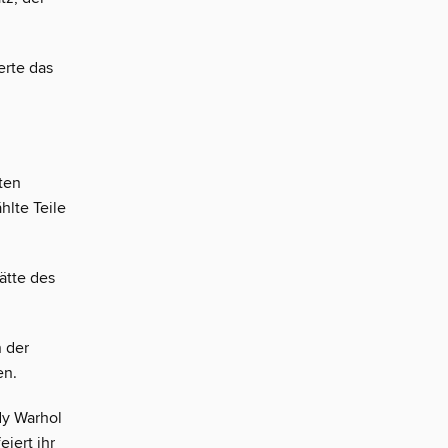
erte das
sten
hlte Teile
tätte des
n der
en.
dy Warhol
eiert ihr