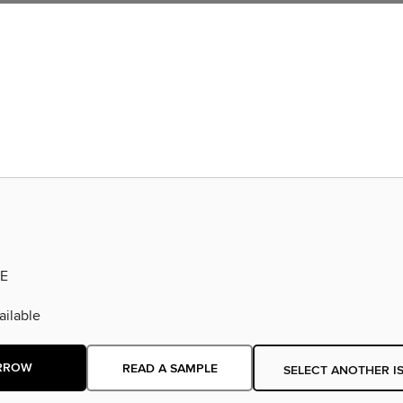
E
ilable
RROW
READ A SAMPLE
SELECT ANOTHER I