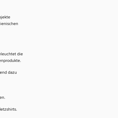
bjekte
lienischen
leuchtet die
enprodukte.
ssend dazu
en.
etzshirts.