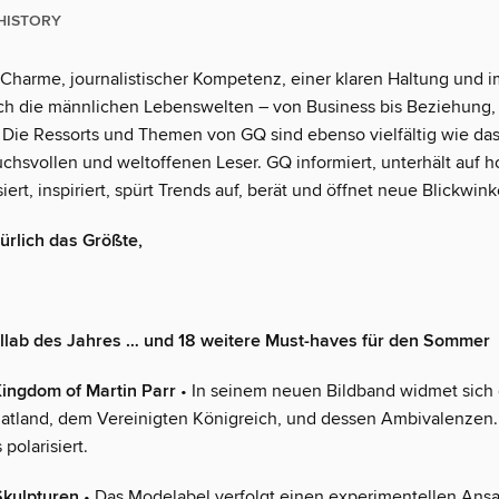
HISTORY
, Charme, journalistischer Kompetenz, einer klaren Haltung und i
ch die männlichen Lebenswelten – von Business bis Beziehung
t. Die Ressorts und Themen von GQ sind ebenso vielfältig wie da
uchsvollen und weltoffenen Leser. GQ informiert, unterhält auf
ert, inspiriert, spürt Trends auf, berät und öffnet neue Blickwink
ürlich das Größte,
llab des Jahres … und 18 weitere Must-haves für den Sommer
ingdom of Martin Parr
• In seinem neuen Bildband widmet sich 
atland, dem Vereinigten Königreich, und dessen Ambivalenzen
 polarisiert.
Skulpturen
• Das Modelabel verfolgt einen experimentellen Ansa