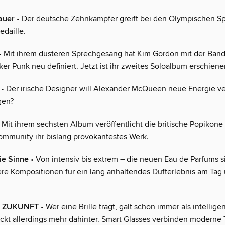
auer
• Der deutsche Zehnkämpfer greift bei den Olympischen Spi
edaille.
• Mit ihrem düsteren Sprechgesang hat Kim Gordon mit der Band
er Punk neu definiert. Jetzt ist ihr zweites Soloalbum erschiene
• Der irische Designer will Alexander McQueen neue Energie ve
gen?
 Mit ihrem sechsten Album veröffentlicht die britische Popikone
mmunity ihr bislang provokantestes Werk.
die Sinne
• Von intensiv bis extrem – die neuen Eau de Parfums 
ere Kompositionen für ein lang anhaltendes Dufterlebnis am Tag 
IE ZUKUNFT
• Wer eine Brille trägt, galt schon immer als intellige
ckt allerdings mehr dahinter. Smart Glasses verbinden moderne 