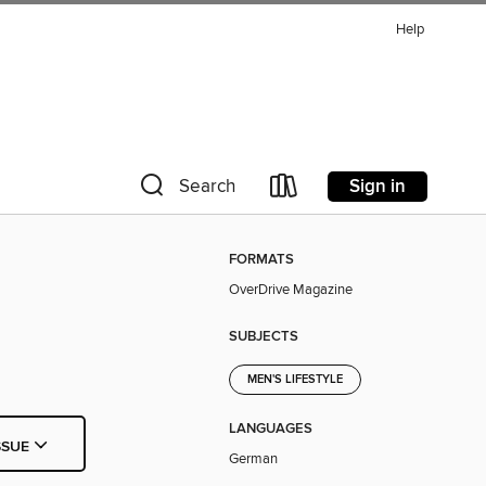
Help
Sign in
Search
FORMATS
OverDrive Magazine
SUBJECTS
MEN'S LIFESTYLE
LANGUAGES
SSUE
German