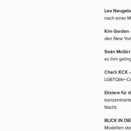
Leo Neugeb
nach einer M
Kim Gordon
den New York
Seán McGirr
es ihm gelin
Charli XCX
•
LGBTQIA+-Co
Elixiere für 
konzentriert
Nacht.
BLICK IN D
Modellen ste