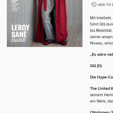
ADD TO 
Mit Intellekt
führt GQ dur
bis Mobilitä
seiner anspr
Niveau, amüsi
„Es wäre nat
GQ (D)
Die Hype-Co
The United K
seinem Heim
ein Werk, das
Ottolingers 