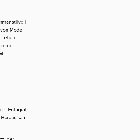
mmer stilvoll
, von Mode
s Leben
 hohem
el.
der Fotograf
. Heraus kam
tz, der