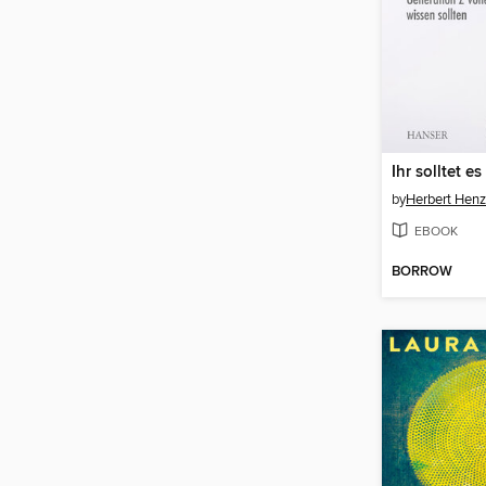
by
Herbert Henz
EBOOK
BORROW