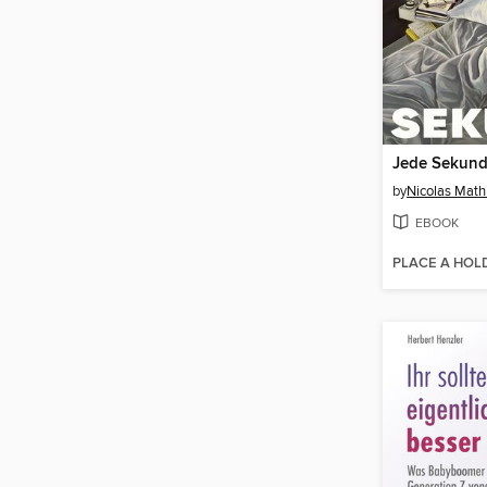
Jede Sekun
by
Nicolas Math
EBOOK
PLACE A HOL