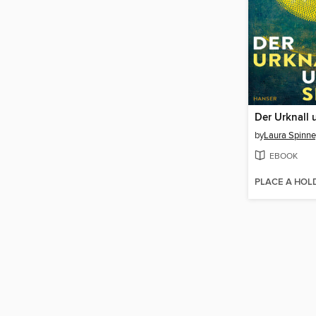
by
Laura Spinne
EBOOK
PLACE A HOL