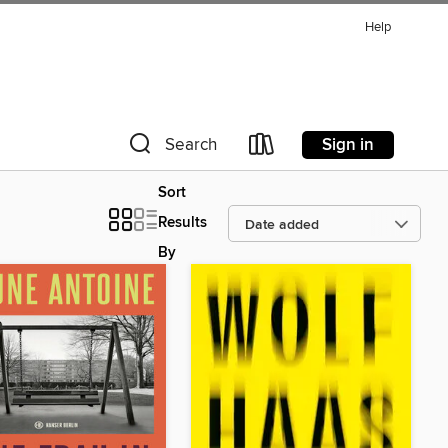
Help
Sign in
Search
Sort
Results
By