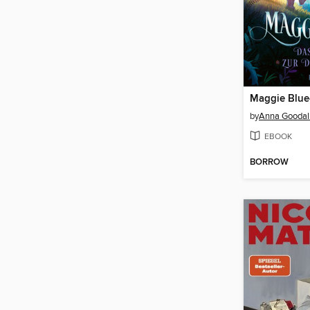
by
Anna Goodal
EBOOK
BORROW