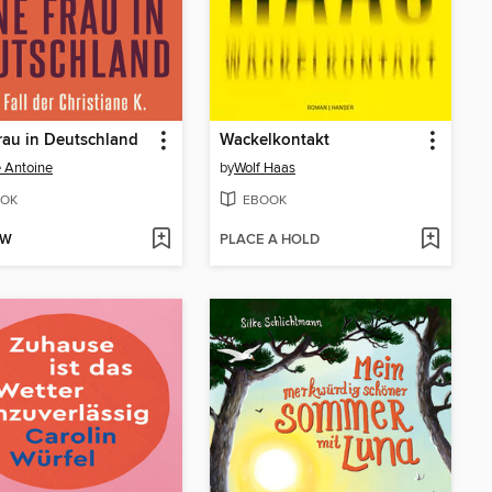
rau in Deutschland
Wackelkontakt
 Antoine
by
Wolf Haas
OK
EBOOK
OW
PLACE A HOLD