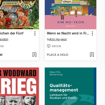
ichen der Fünf
Wenn es Nacht wird in Frau Yeoms kleinem Laden
tandish
by
Kim Ho-yeon
OK
EBOOK
OW
PLACE A HOLD