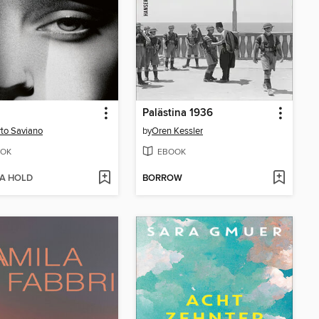
Palästina 1936
to Saviano
by
Oren Kessler
OK
EBOOK
 A HOLD
BORROW