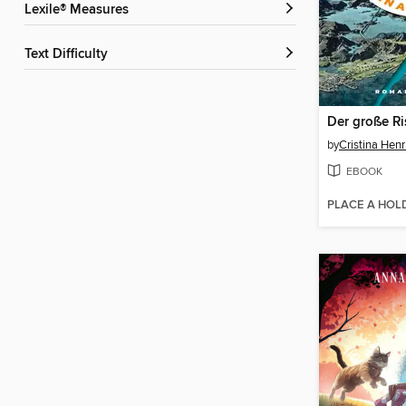
Lexile® Measures
Text Difficulty
Der große Ri
by
Cristina Hen
EBOOK
PLACE A HOL