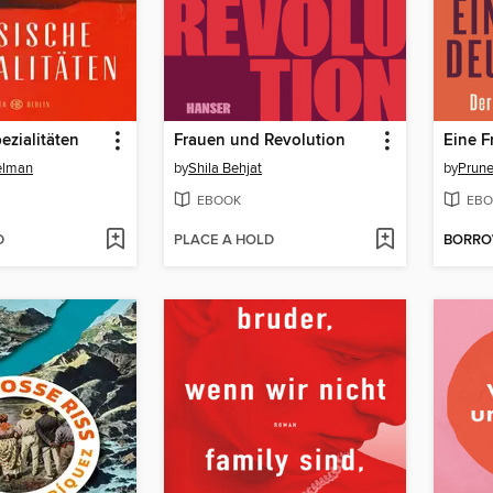
ezialitäten
Frauen und Revolution
Eine F
telman
by
Shila Behjat
by
Prune
EBOOK
EBO
D
PLACE A HOLD
BORR