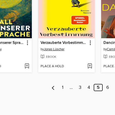
Der Urknall unserer Sprache
Verzauberte Vorbestimmung
Danci
y
by
Jonas Lüscher
by
Camil
EBOOK
EBO
D
PLACE A HOLD
PLACE
1
…
3
4
5
6