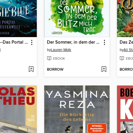
Maggie Blue--Das Portal zur Düsterwelt
Der Sommer, in dem der Blitz mich traf
Das Ze
l
by
Lauren Wolk
by
Ali S
EBOOK
EBO
BORROW
BORR