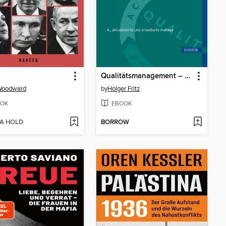
Qualitätsmanagement – Lehrbuch für Studium und Praxis
Woodward
by
Holger Fritz
OK
EBOOK
 A HOLD
BORROW