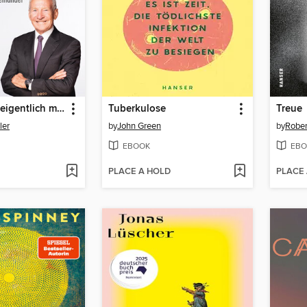
Ihr solltet es eigentlich mal besser haben
Tuberkulose
Treue
ler
by
John Green
by
Rober
EBOOK
EBO
PLACE A HOLD
PLACE