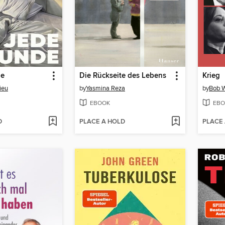
de
Die Rückseite des Lebens
Krieg
ieu
by
Yasmina Reza
by
Bob 
EBOOK
EBO
D
PLACE A HOLD
PLACE