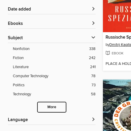
Date added
ebooks
Russische Sp
Subject
by
Dmitrij Kapi
Nonfiction
338
EBOOK
Fiction
242
PLACE A HOL
Literature
241
Computer Technology
78
Politics
73
Technology
58
More
Language