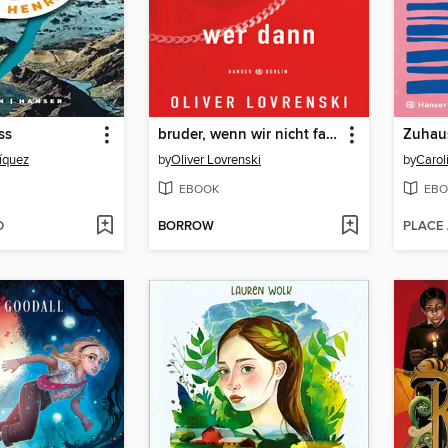
ss
bruder, wenn wir nicht family sind, wer dann
ríquez
by
Oliver Lovrenski
by
Carol
EBOOK
EBO
D
BORROW
PLACE