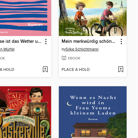
Zuhause ist das Wetter unzuverlässig
Mein merkwürdig schöner Sommer mit Luna
in Würfel
by
Silke Schlichtmann
OK
EBOOK
 A HOLD
PLACE A HOLD