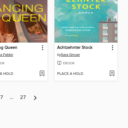
ng Queen
Achtzehnter Stock
a Fabbri
by
Sara Gmuer
OK
EBOOK
 A HOLD
PLACE A HOLD
7
…
27