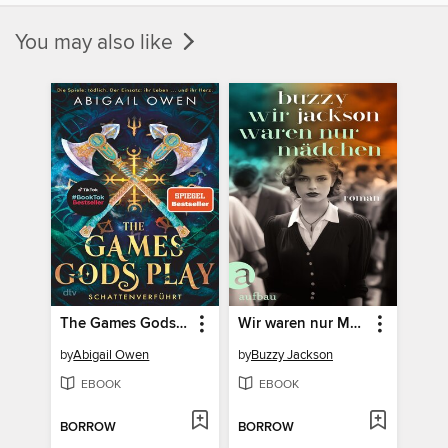
You may also like
The Games Gods Play
Wir waren nur Mädchen
by
Abigail Owen
by
Buzzy Jackson
EBOOK
EBOOK
BORROW
BORROW