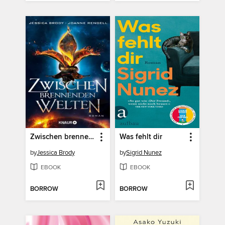
Zwischen brennenden Welten
Was fehlt dir
by
Jessica Brody
by
Sigrid Nunez
EBOOK
EBOOK
BORROW
BORROW