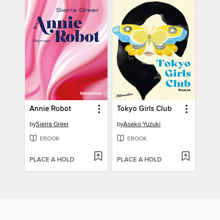
Annie Robot
Tokyo Girls Club
by
Sierra Greer
by
Asako Yuzuki
EBOOK
EBOOK
PLACE A HOLD
PLACE A HOLD