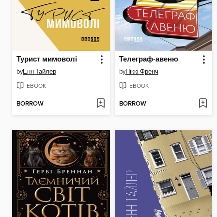
Турист мимоволі
Телеграф-авеню
by
Енн Тайлер
by
Ніккі Френч
EBOOK
EBOOK
BORROW
BORROW