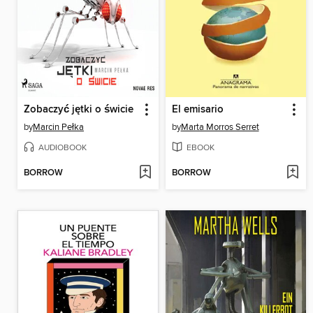
Zobaczyć jętki o świcie
El emisario
by
Marcin Pełka
by
Marta Morros Serret
AUDIOBOOK
EBOOK
BORROW
BORROW