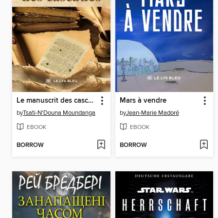
Le manuscrit des cascades
Mars à vendre
by
Tsati-N'Douna Moundanga
by
Jean-Marie Madoré
EBOOK
EBOOK
BORROW
BORROW