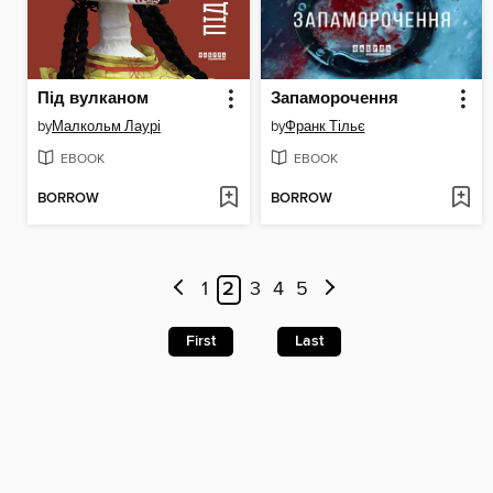
Під вулканом
Запаморочення
by
Малкольм Лаурі
by
Франк Тільє
EBOOK
EBOOK
BORROW
BORROW
1
2
3
4
5
First
Last