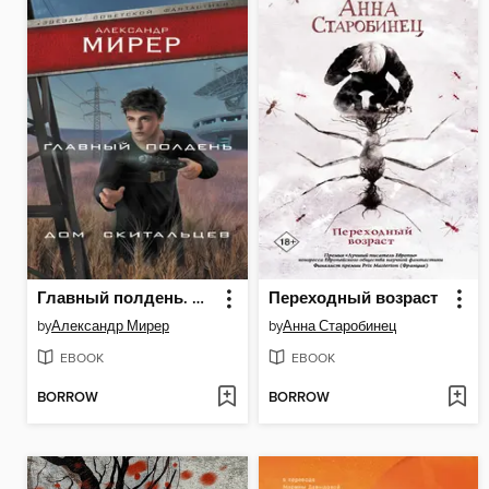
Главный полдень. Дом скитальцев
Переходный возраст
by
Александр Мирер
by
Анна Старобинец
EBOOK
EBOOK
BORROW
BORROW