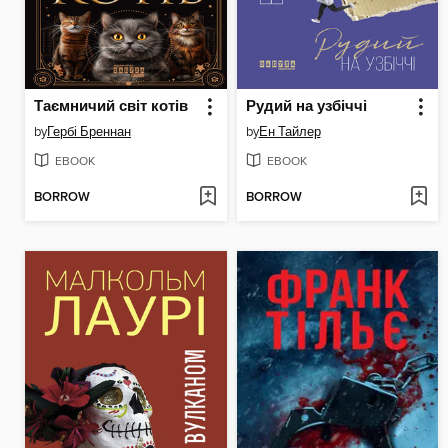
Таємничий світ котів
Рудий на узбіччі
by
Гербі Бреннан
by
Ен Тайлер
EBOOK
EBOOK
BORROW
BORROW