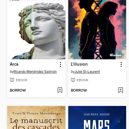
Arca
L'illusion
by
Ricardo Menéndez Salmón
by
Julie St-Laurent
EBOOK
EBOOK
BORROW
BORROW