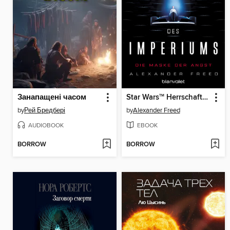
Занапащені часом
Star Wars
Herrschaft des Imperiums--Die Maske der Angst
TM
by
Рей Бредбері
by
Alexander Freed
AUDIOBOOK
EBOOK
BORROW
BORROW