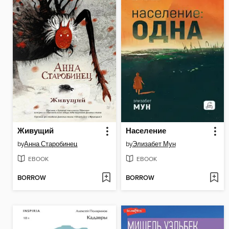
Живущий
Население
by
Анна Старобинец
by
Элизабет Мун
EBOOK
EBOOK
BORROW
BORROW