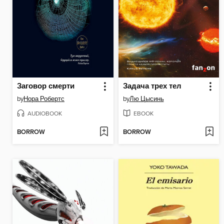
Заговор смерти
Задача трех тел
by
Нора Робертс
by
Лю Цысинь
AUDIOBOOK
EBOOK
BORROW
BORROW