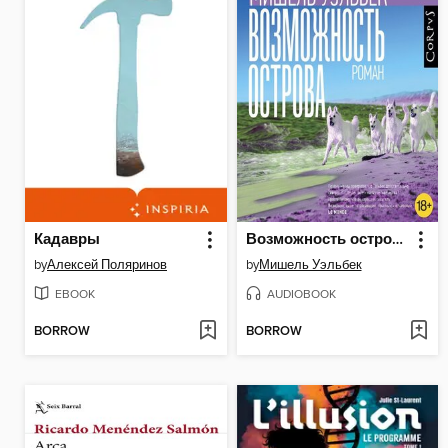
Кадавры
Возможность острова
by
Алексей Поляринов
by
Мишель Уэльбек
EBOOK
AUDIOBOOK
BORROW
BORROW